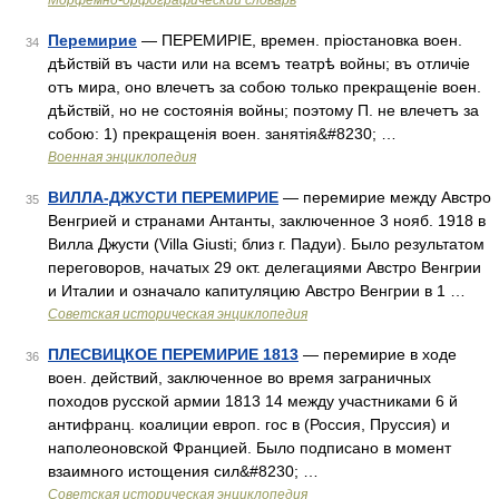
Морфемно-орфографический словарь
Перемирие
— ПЕРЕМИРІЕ, времен. пріостановка воен.
34
дѣйствій въ части или на всемъ театрѣ войны; въ отличіе
отъ мира, оно влечетъ за собою только прекращеніе воен.
дѣйствій, но не состоянія войны; поэтому П. не влечетъ за
собою: 1) прекращенія воен. занятія&#8230; …
Военная энциклопедия
ВИЛЛА-ДЖУСТИ ПЕРЕМИРИЕ
— перемирие между Австро
35
Венгрией и странами Антанты, заключенное 3 нояб. 1918 в
Вилла Джусти (Villa Giusti; близ г. Падуи). Было результатом
переговоров, начатых 29 окт. делегациями Австро Венгрии
и Италии и означало капитуляцию Австро Венгрии в 1 …
Советская историческая энциклопедия
ПЛЕСВИЦКОЕ ПЕРЕМИРИЕ 1813
— перемирие в ходе
36
воен. действий, заключенное во время заграничных
походов русской армии 1813 14 между участниками 6 й
антифранц. коалиции европ. гос в (Россия, Пруссия) и
наполеоновской Францией. Было подписано в момент
взаимного истощения сил&#8230; …
Советская историческая энциклопедия