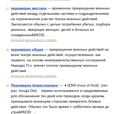
перемирие местное
— временное прекращение военных
37
действий между отдельными частями и подразделениями
на ограниченном участке театра военных действий.
Заключается обычно с целью погребения убитых, подбора
раненых, эвакуации женщин, детей и больных из
осажденных&#8230; …
Большой юридический словарь
перемирие общее
— прекращение военных действий на
38
всем театре военных действий, осуществляемое, как
правило, на основе межправительственных соглашений.
Нередко П.о. влечет полное прекращение военных
действий …
Большой юридический словарь
Перемирие божественное
— ♦ (ENG truce of God) (лат.
39
pax, treuga Dei) термин использовался в средневековье
для обозначения тех дней или периодов, когда церковь
приказывала воюющим сторонам прекратить боевые
действия. Обычно это было время с субботнего вечера до
утра&#8230; …