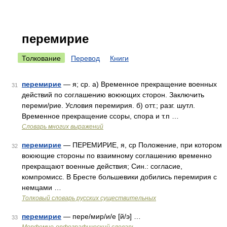
перемирие
Толкование
Перевод
Книги
перемирие
— я; ср. а) Временное прекращение военных
31
действий по соглашению воюющих сторон. Заключить
переми/рие. Условия перемирия. б) отт.; разг. шутл.
Временное прекращение ссоры, спора и т.п …
Словарь многих выражений
перемирие
— ПЕРЕМИРИЕ, я, ср Положение, при котором
32
воюющие стороны по взаимному соглашению временно
прекращают военные действия; Син.: согласие,
компромисс. В Бресте большевики добились перемирия с
немцами …
Толковый словарь русских существительных
перемирие
— пере/мир/и/е [й/э] …
33