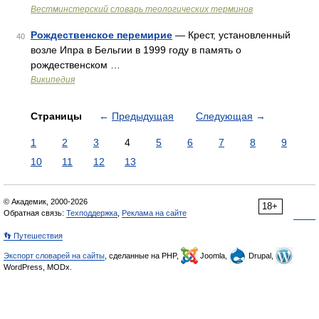
Вестминстерский словарь теологических терминов
Рождественское перемирие
— Крест, установленный
40
возле Ипра в Бельгии в 1999 году в память о
рождественском …
Википедия
Страницы
←
Предыдущая
Следующая
→
1
2
3
4
5
6
7
8
9
10
11
12
13
© Академик, 2000-2026
18+
Обратная связь:
Техподдержка
,
Реклама на сайте
👣 Путешествия
Экспорт словарей на сайты
, сделанные на PHP,
Joomla,
Drupal,
WordPress, MODx.